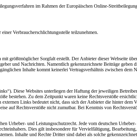
tbeilegungsverfahren im Rahmen der Europäischen Online-Streitbeilegung
or einer Verbraucherschlichtungsstelle teilzunehmen.
 mit größtmöglicher Sorgfalt erstellt. Der Anbieter dieser Webseite üb
 Ratgeber und Nachrichten. Namentlich gekennzeichnete Beiträge geben
ugänglichen Inhalte kommt keinerlei Vertragsverhältnis zwischen dem N
nks“). Diese Websites unterliegen der Haftung der jeweiligen Betreiber
öße bestehen. Zu dem Zeitpunkt waren keine Rechtsverstöße ersichtlich.
n externen Links bedeutet nicht, dass sich der Anbieter die hinter dem 
weise auf Rechtsverstöße nicht zumutbar. Bei Kenntnis von Rechtsverst
tschen Urheber- und Leistungsschutzrecht. Jede vom deutschen Urheber-
echteinhabers. Dies gilt insbesondere für Vervielfältigung, Bearbeitu
men. Inhalte und Rechte Dritter sind dabei als solche gekennzeichnet.